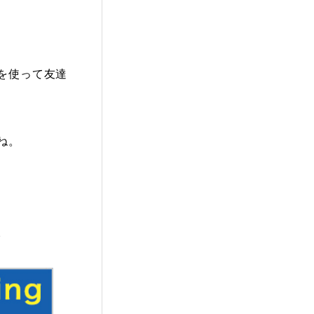
を使って友達
ね。
。