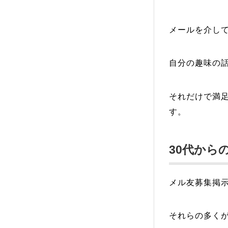
メールを介し
自分の趣味の
それだけで満
す。
30代から
メル友募集掲
それらの多く