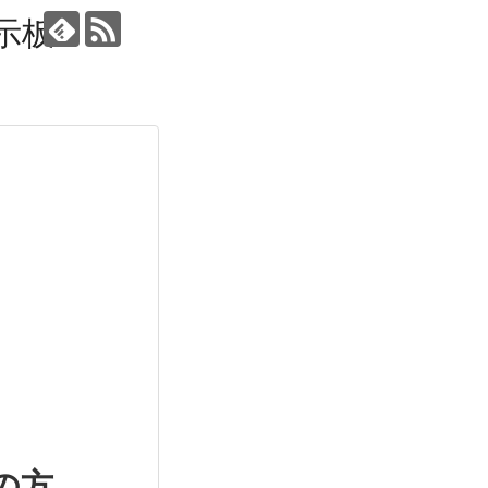
示板
の方