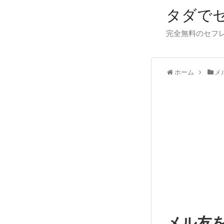
タダで
完全無料のセフ
ホーム
メ
メル友