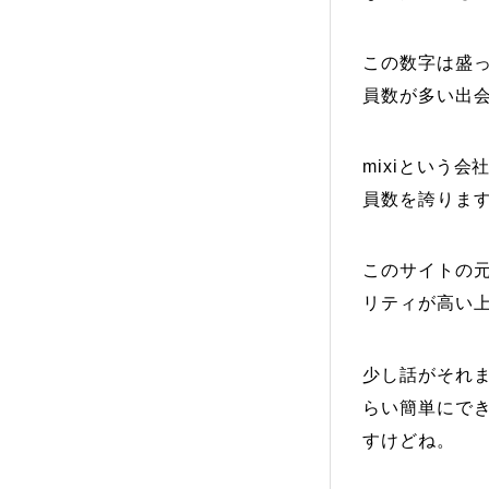
この数字は盛
員数が多い出
mixiという
員数を誇りま
このサイトの元
リティが高い
少し話がそれ
らい簡単にで
すけどね。