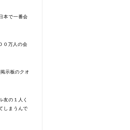
日本で一番会
００万人の会
も掲示板のクオ
ル友の１人く
てしまうんで