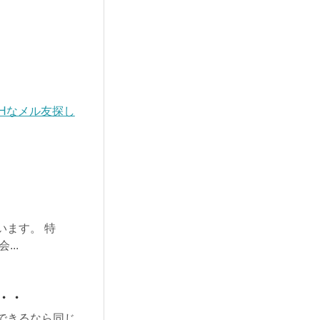
Hなメル友探し
ます。 特
..
・・
できるなら同じ