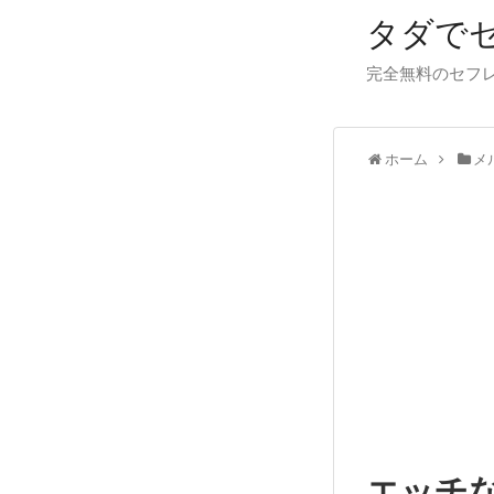
タダで
完全無料のセフ
ホーム
メ
エッチ