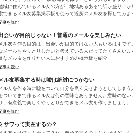
地域に住んでいるメル友の方が、地域あるあるで話が盛り上が
索できるメル友募集掲示板を使って近所のメル友を探してみよ
記事を読む
出会いが目的じゃない！普通のメールを楽しみたい
メル友を作る目的は、出会いが目的ではない人もいるはずです
なメールをやりとりしたいと考えている人だってたくさんいま
目なメル友を作りたい人におすすめの掲示板を紹介。
記事を読む
メル友募集する時は嘘は絶対につかない
メル友を作る時に嘘をついて自分を良く見せようとしてしまう
をついてまで作るメル友は何の意味もありません。意味のない
り、有意義で楽しくやりとりができるメル友を作りましょう。
記事を読む
ミサワって実在するの？
メル友とは何人も会ってきた。自分で言うのもなんだけど、引